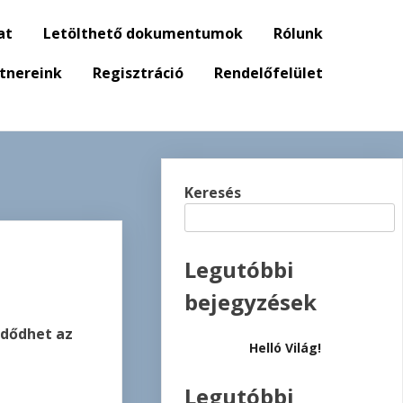
at
Letölthető dokumentumok
Rólunk
tnereink
Regisztráció
Rendelőfelület
Keresés
Legutóbbi
bejegyzések
zdődhet az
Helló Világ!
Legutóbbi