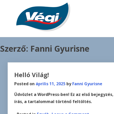
Skip
to
content
Szerző:
Fanni Gyurisne
Helló Világ!
Posted on
április 11, 2025
by
Fanni Gyurisne
Üdvözlet a WordPress-ben! Ez az első bejegyzés,
írás, a tartalommal történő feltöltés.