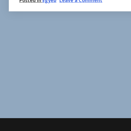
on
Posted in
Egyéb
Leave a Comment
Helló
Világ!