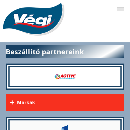
Skip
to
content
Beszállító partnereink
Márkák