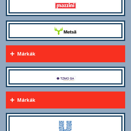
Márkák
Márkák