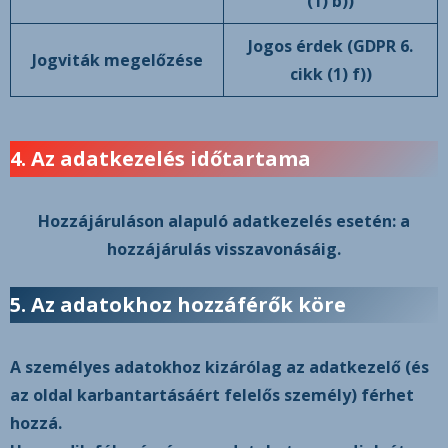
(1) b))
Jogos érdek (GDPR 6.
Jogviták megelőzése
cikk (1) f))
4. Az adatkezelés időtartama
Hozzájáruláson alapuló adatkezelés esetén:
a
hozzájárulás visszavonásáig
.
5. Az adatokhoz hozzáférők köre
A személyes adatokhoz kizárólag az adatkezelő (és
az oldal karbantartásáért felelős személy) férhet
hozzá.