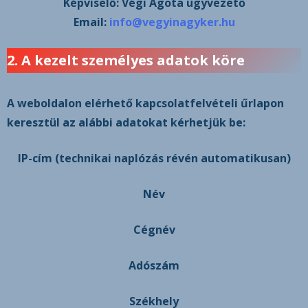
Képviselő:
Végi Ágota ügyvezető
Email:
info@vegyinagyker.hu
2. A kezelt személyes adatok köre
A weboldalon elérhető kapcsolatfelvételi űrlapon
keresztül az alábbi adatokat kérhetjük be:
IP-cím (technikai naplózás révén automatikusan)
Név
Cégnév
Adószám
Székhely